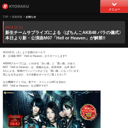
メニュー
TOP
>
新着情報
>
お知らせ
2014.10.11
新生チームサプライズによる〈ぱちんこAKB48 バラの儀式〉
本日より新・公演曲M07「Hell or Heaven」が解禁!!
本日10/11（土）より全国のホールで
新・公演曲 M07「Hell or Heaven」がスタートします!!
AKB48グループには、いわゆる「白い曲」と「黒い曲」があり、
M07「Hell or Heaven」は、高橋みなみ、松井玲奈、山本 彩の
3人による、映画のワンシーンのような「黒い曲」になっています。
気になる方はぜひ、その全貌をホールでご覧ください!!
なお機種サイトでは、影アナ、スペシャルMCを含めた
M07「Hell or Heaven」を公開中です!!