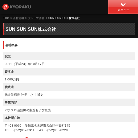
メニュー
TOP
>
会社情報
>
グループ会社
>
SUN SUN SUN株式会社
SUN SUN SUN株式会社
会社概要
設立
2011（平成23）年10月17日
資本金
1,000万円
代表者
代表取締役 社長 小川 博史
事業内容
パチスロ遊技機の製造および販売
本社所在地
〒468-0065 愛知県名古屋市天白区中砂町145
TEL：(052)832-3911 FAX：(052)835-8228