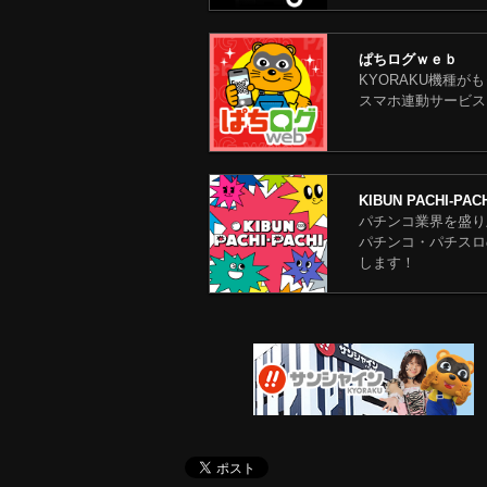
ぱちログｗｅｂ
KYORAKU機種が
スマホ連動サービス
KIBUN PACHI-PA
パチンコ業界を盛り
パチンコ・パチスロ
します！