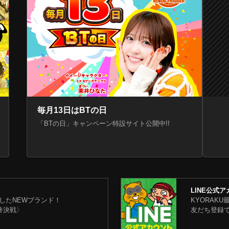
毎月13日はBTの日
「BTの日」キャンペーン特設サイト公開中!!
LINE公式
生したNEWブランド！
KYORAK
最終決戦〉
友だち登録で