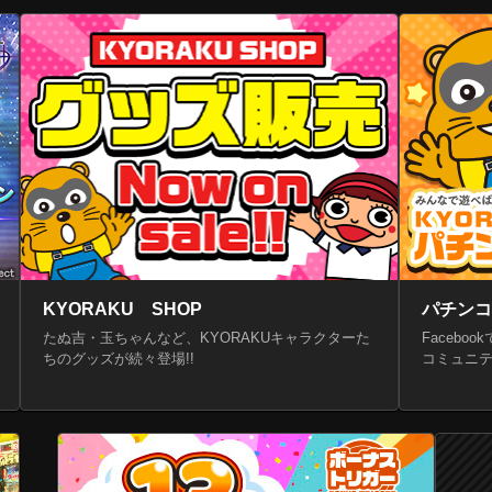
YORAKUにてフィールドテスト開始!!
「スマパチSAO」シリーズ最新作〈e ソードアート・オンライン アリシゼーシ
導入スタート!!
KYORAKU SHOP
パチンコ
たぬ吉・玉ちゃんなど、KYORAKUキャラクターた
Faceb
ちのグッズが続々登場!!
コミュニテ