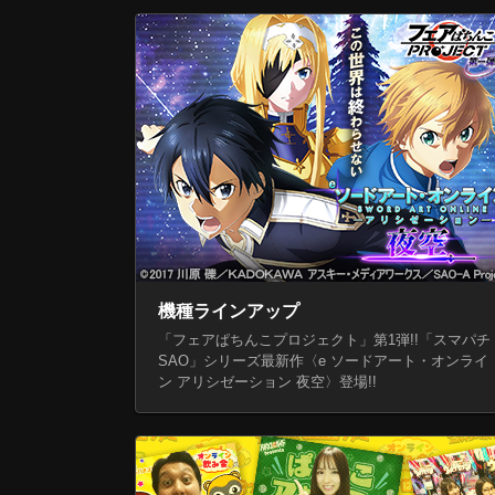
2026年7月29日（水）よりサンシャインK
2026.07.13
「フェアぱちんこプロジェクト」第1弾!!
2026.07.06
〈ぱちんこ 必殺仕事人Ⅵ〉全国のホールで
機種ラインアップ
「フェアぱちんこプロジェクト」第1弾!!「スマパチ
SAO」シリーズ最新作〈e ソードアート・オンライ
ン アリシゼーション 夜空〉登場!!