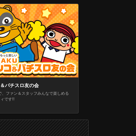
ョン 夜空〉8月3日（月）より導入開始!!
＆パチスロ友の会
ookで、ファン＆スタッフみんなで楽しめる
ィです!!