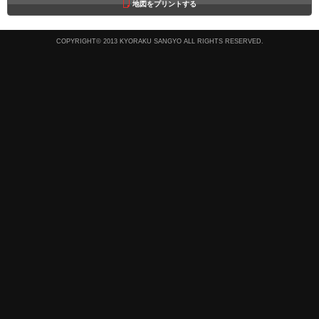
地図をプリントする
COPYRIGHT© 2013 KYORAKU SANGYO ALL RIGHTS RESERVED.