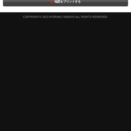
地図をプリントする
COPYRIGHT© 2013 KYORAKU SANGYO ALL RIGHTS RESERVED.