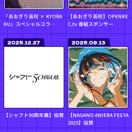
「あおぎり高校 × KYORA
【あおぎり高校】OPENRE
KU」スペシャルコラ…
C.tv 番組スポンサー
2025.12.27
2025.09.13
【シャフト50周年展】協賛
【NAGANO ANIERA FESTA
2025】協賛