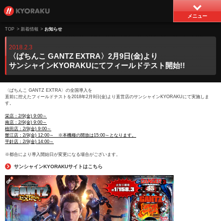
メニュー
TOP
>
新着情報
>
お知らせ
2018.2.3
〈ぱちんこ GANTZ EXTRA〉2月9日(金)より
サンシャインKYORAKUにてフィールドテスト開始!!
〈ぱちんこ GANTZ EXTRA〉の全国導入を
直前に控えたフィールドテストを2018年2月9日(金)より直営店のサンシャインKYORAKUにて実施しま
す。
栄店：2/9(金) 9:00～
南店：2/9(金) 9:00～
植田店：2/9(金) 9:00～
蟹江店：2/9(金) 12:00～ ※本機種の開放は15:00～となります。
平針店：2/9(金) 14:00～
※都合により導入開始日が変更になる場合がございます。
サンシャインKYORAKUサイトはこちら