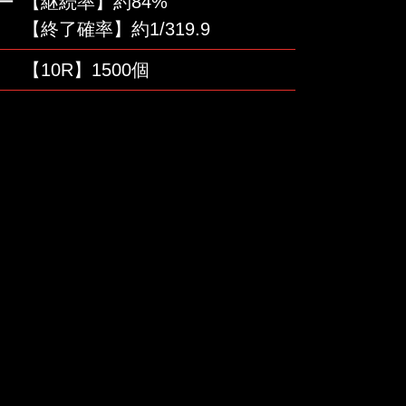
ー
【継続率】約84%
【終了確率】約1/319.9
【10R】1500個