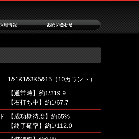
1&1&1&3&5&15（10カウント）
【通常時】約1/319.9
【右打ち中】約1/67.7
ド
【成功期待度】約65%
【終了確率】約1/112.0