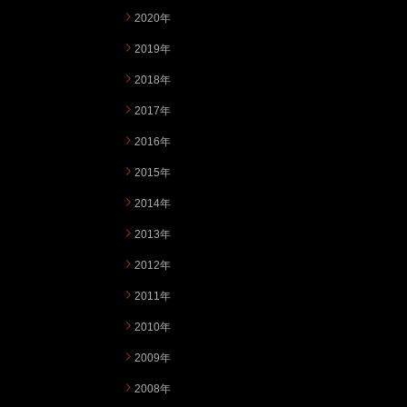
2020年
2019年
2018年
2017年
2016年
2015年
2014年
2013年
2012年
2011年
2010年
2009年
2008年